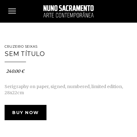
Toggle
navigation
CRUZEIRO SEIXAS
SEM TÍTULO
240.00 €
Serigraphy on paper, signed, numbered, limited edition,
28x22cm
BUY NOW